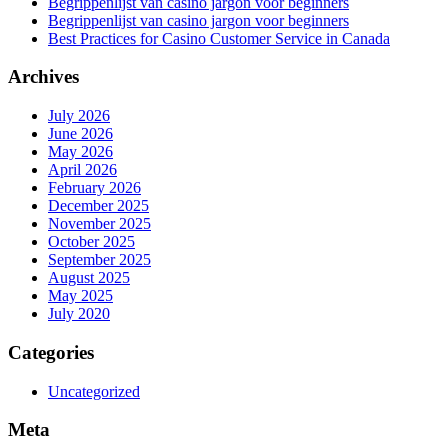
Begrippenlijst van casino jargon voor beginners
Begrippenlijst van casino jargon voor beginners
Best Practices for Casino Customer Service in Canada
Archives
July 2026
June 2026
May 2026
April 2026
February 2026
December 2025
November 2025
October 2025
September 2025
August 2025
May 2025
July 2020
Categories
Uncategorized
Meta