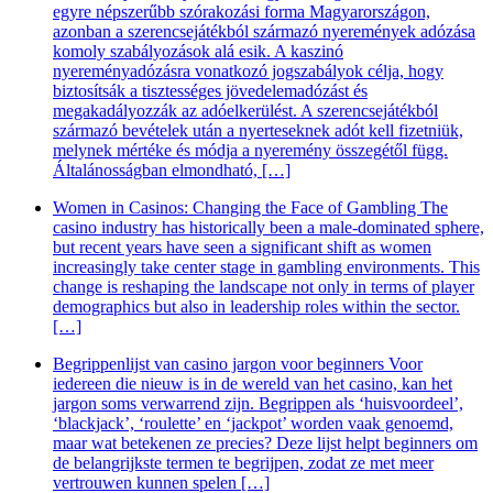
egyre népszerűbb szórakozási forma Magyarországon,
azonban a szerencsejátékból származó nyeremények adózása
komoly szabályozások alá esik. A kaszinó
nyereményadózásra vonatkozó jogszabályok célja, hogy
biztosítsák a tisztességes jövedelemadózást és
megakadályozzák az adóelkerülést. A szerencsejátékból
származó bevételek után a nyerteseknek adót kell fizetniük,
melynek mértéke és módja a nyeremény összegétől függ.
Általánosságban elmondható, […]
Women in Casinos: Changing the Face of Gambling The
casino industry has historically been a male-dominated sphere,
but recent years have seen a significant shift as women
increasingly take center stage in gambling environments. This
change is reshaping the landscape not only in terms of player
demographics but also in leadership roles within the sector.
[…]
Begrippenlijst van casino jargon voor beginners Voor
iedereen die nieuw is in de wereld van het casino, kan het
jargon soms verwarrend zijn. Begrippen als ‘huisvoordeel’,
‘blackjack’, ‘roulette’ en ‘jackpot’ worden vaak genoemd,
maar wat betekenen ze precies? Deze lijst helpt beginners om
de belangrijkste termen te begrijpen, zodat ze met meer
vertrouwen kunnen spelen […]