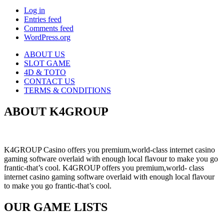
Log in
Entries feed
Comments feed
WordPress.org
ABOUT US
SLOT GAME
4D & TOTO
CONTACT US
TERMS & CONDITIONS
ABOUT K4GROUP
K4GROUP Casino offers you premium,world-class internet casino
gaming software overlaid with enough local flavour to make you go
frantic-that’s cool. K4GROUP offers you premium,world- class
internet casino gaming software overlaid with enough local flavour
to make you go frantic-that’s cool.
OUR GAME LISTS