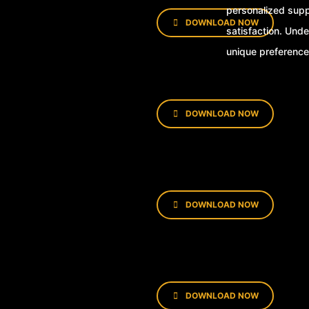
personalized supp
DOWNLOAD NOW
satisfaction. Unde
unique preference
DOWNLOAD NOW
DOWNLOAD NOW
DOWNLOAD NOW