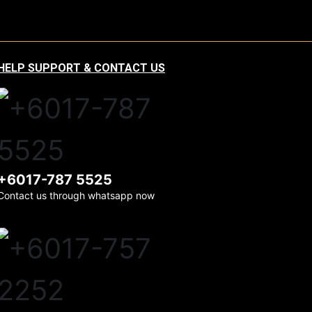
HELP SUPPORT & CONTACT US
+6017-787 5525
Contact us through whatsapp now