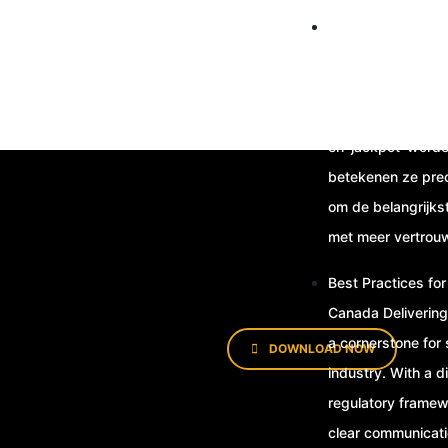
Begrippenlijst van
Voor iedereen die 
casino, kan het j
Begrippen als ‘huis
en ‘jackpot’ wor
betekenen ze prec
om de belangrijks
met meer vertrou
Best Practices fo
Canada Delivering
a cornerstone for
DOWNLOAD NOW
industry. With a di
regulatory framew
clear communicatio