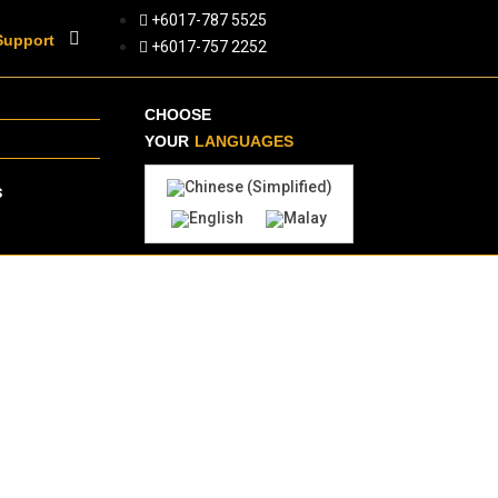
+6017-787 5525
Support
+6017-757 2252
CHOOSE
YOUR
LANGUAGES
s