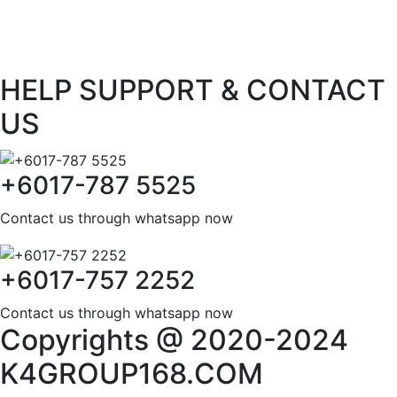
HELP SUPPORT & CONTACT
US
+6017-787 5525
Contact us through whatsapp now
+6017-757 2252
Contact us through whatsapp now
Copyrights @ 2020-2024
K4GROUP168.COM