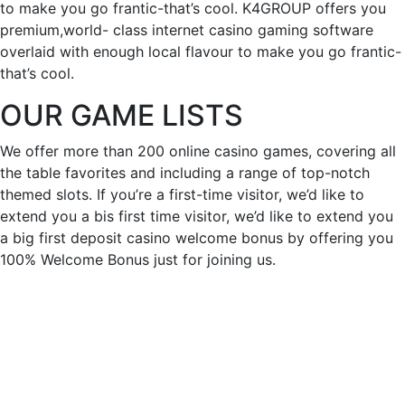
to make you go frantic-that’s cool. K4GROUP offers you
premium,world- class internet casino gaming software
overlaid with enough local flavour to make you go frantic-
that’s cool.
OUR GAME LISTS
We offer more than 200 online casino games, covering all
the table favorites and including a range of top-notch
themed slots. If you’re a first-time visitor, we’d like to
extend you a bis first time visitor, we’d like to extend you
a big first deposit casino welcome bonus by offering you
100% Welcome Bonus just for joining us.