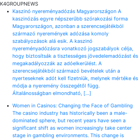
K4GROUP
NEWS
Kaszinó nyereményadózás Magyarországon A
kaszinózás egyre népszerűbb szórakozási forma
Magyarországon, azonban a szerencsejátékból
származó nyeremények adózása komoly
szabályozások alá esik. A kaszinó
nyereményadózásra vonatkozó jogszabályok célja,
hogy biztosítsák a tisztességes jövedelemadózást és
megakadályozzák az adóelkerülést. A
szerencsejátékból származó bevételek után a
nyerteseknek adót kell fizetniük, melynek mértéke és
módja a nyeremény összegétől függ.
Általánosságban elmondható, […]
Women in Casinos: Changing the Face of Gambling
The casino industry has historically been a male-
dominated sphere, but recent years have seen a
significant shift as women increasingly take center
stage in gambling environments. This change is