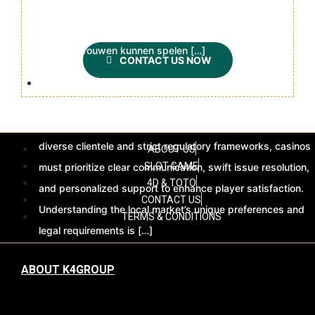
maar wat betekenen ze precies? Deze lijst helpt beginners
To contact us please click Whatsapp Link below.
om de belangrijkste termen te begrijpen, zodat ze met
meer vertrouwen kunnen spelen […]
CONTACT US NOW
Best Practices for Casino Customer Service in Canada
Delivering exceptional customer service is a cornerstone
for success in the Canadian casino industry. With a
diverse clientele and strict regulatory frameworks, casinos
ABOUT US
SLOT GAME
must prioritize clear communication, swift issue resolution,
4D & TOTO
and personalized support to enhance player satisfaction.
CONTACT US
Understanding the local market’s unique preferences and
TERMS & CONDITIONS
legal requirements is […]
ABOUT K4GROUP